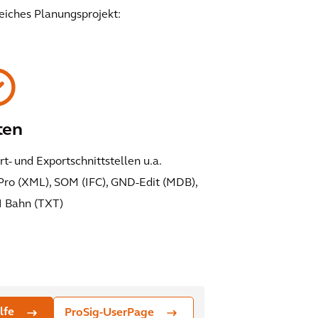
eiches Planungsprojekt:
ten
t- und Exportschnittstellen u.a.
Pro (XML), SOM (IFC), GND-Edit (MDB),
I Bahn (TXT)
lfe
ProSig-UserPage