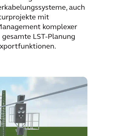
erkabelungssysteme, auch
turprojekte mit
as Management komplexer
die gesamte LST‑Planung
Exportfunktionen.