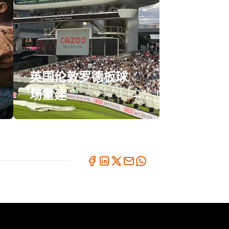
英国伦敦罗德板球
场重建