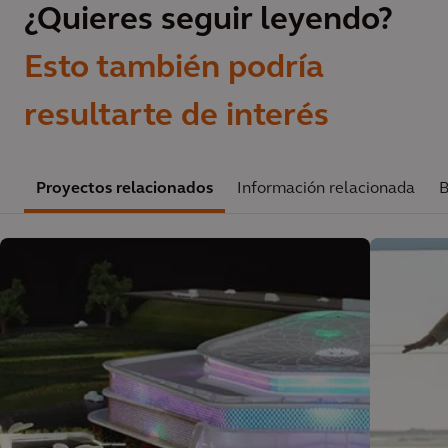
¿Quieres seguir leyendo?
Esto también podría
resultarte de interés
Proyectos relacionados
Información relacionada
B