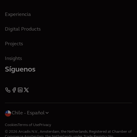
Experiencia
Digital Products
Projects
Insights
Síguenos
Chile
Español
Cookies
Terms of Use
Privacy
© 2026 Arcadis N.V., Amsterdam, the Netherlands. Registered at Chamber of
Commerce Amsterdam, the Netherlands under Trade Registry No.