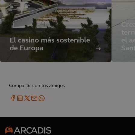
Cre
term
El casino más sostenible
el a
de Europa
San
Compartir con tus amigos