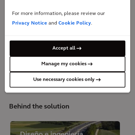
animar a los usuarios de vehículos a compartir sus
For more information, please review our
coches es un factor de gran importancia para reducir
Privacy Notice
and
Cookie Policy
.
la huella de carbono del transporte mediante
vehículos de motor y para aumentar la calidad del
aire. Además, se espera que la nueva infraestructura
Accept all
reduzca en 10 minutos el tiempo de trayecto para los
Manage my cookies
motoristas que lo usen y contribuya a reducir la
congestión del tráfico.
Use necessary cookies only
Behind the solution
Diseño e ingeniería