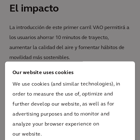
El impacto
La introducción de este primer carril VAO permitirá a
los usuarios ahorrar 10 minutos de trayecto,
aumentar la calidad del aire y fomentar hábitos de
movilidad más sostenibles.
El primer
Our website uses cookies
carril VAO en autopista de Francia
We use cookies (and similar technologies), in
Este carril VAO de 8 km, el primero de su especie del
order to measure the use of, optimize and
país galo, cristaliza los deseos de diferentes
further develop our website, as well as for
comunidades y de la propia nación de fomentar el
advertising purposes and to monitor and
uso compartido de vehículos y modificar los hábitos
analyze your browser experience on
de movilidad con el fin de fomentar conductas más
our website.
respetuosas con el medio ambiente. Por tanto,