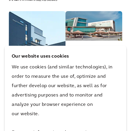
Hamad bin
英国Chase
Khalifa 医
Our website uses cookies
Farm医院
疗城
We use cookies (and similar technologies), in
order to measure the use of, optimize and
further develop our website, as well as for
所有建筑与规划项目
advertising purposes and to monitor and
analyze your browser experience on
our website.
了解更多关于建筑与规划的信息