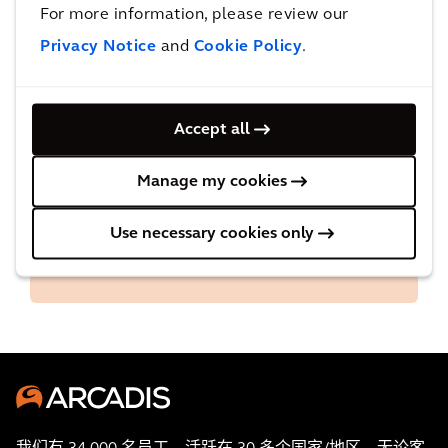
For more information, please review our
Privacy Notice
and
Cookie Policy
.
Accept all
Links and Downloads
Manage my cookies
Global Health and Safety Policy
Use necessary cookies only