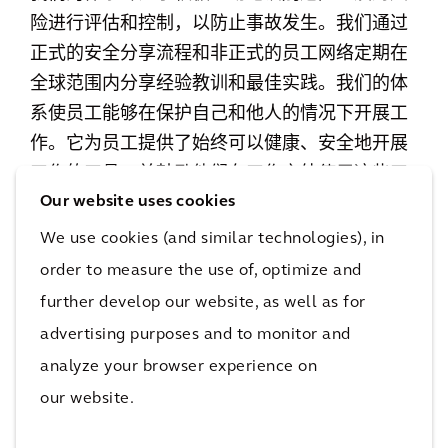
险进行评估和控制，以防止事故发生。我们通过
正式的安全分享流程和非正式的员工网络定期在
全球范围内分享经验教训和最佳实践。我们的体
系使员工能够在保护自己和他人的情况下开展工
作。它为员工提供了始终可以健康、安全地开展
工作的工具，并鼓励他们在工作之外使用这些工
Our website uses cookies
具来维持健康、安全的个人生活。
We use cookies (and similar technologies), in
我们使用以下
TRACK
（跟踪）流程，以零事故为
order to measure the use of, optimize and
核心，不断努力地使员工免受伤害：
further develop our website, as well as for
解析任务
(T)
advertising purposes and to monitor and
识别危险
(R)
analyze your browser experience on
评估风险
(A)
our website.
控制风险
(C)
将健康和安全放在首位
(K)