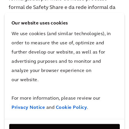
formal de Safety Share e da rede informal da
equipe. Nosso sistema permite que a equipe
Our website uses cookies
realize seu trabalho de forma a proteger a si
mesma e aos outros. Ele oferece as
We use cookies (and similar technologies), in
ferramentas para que os colaboradores
order to measure the use of, optimize and
sempre possam implementar práticas de
further develop our website, as well as for
trabalho saudáveis e seguras, incentivando-os
advertising purposes and to monitor and
a usar essas ferramentas fora do trabalho para
analyze your browser experience on
manter uma vida pessoal também saudável e
our website.
segura.
For more information, please review our
Estamos continuamente nos esforçando para
Privacy Notice
and
Cookie Policy
.
não prejudicar as pessoas, através de um foco
de zero incidentes, usando o processo
TRACK
:
T
hink through the task (refletir sobre a tarefa)