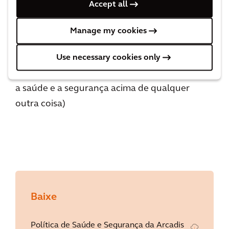
Accept all
R
ecognize the hazards (reconhecer os
perigos)
Manage my cookies
A
ssess the risks (avaliar os riscos)
C
ontrol the risks (controlar os riscos)
Use necessary cookies only
K
eep health & safety first in all things (manter
a saúde e a segurança acima de qualquer
outra coisa)
Baixe
Política de Saúde e Segurança da Arcadis