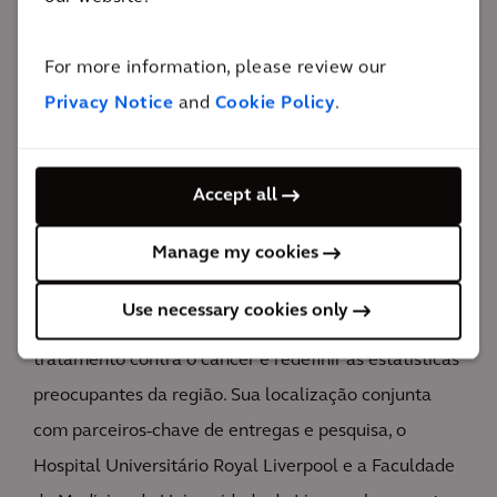
andares, localizado no Knowledge Quarter de
Liverpool, faz parte de um investimento de £162
For more information, please review our
milhões na transformação do tratamento contra o
Privacy Notice
and
Cookie Policy
.
câncer para mais de 2,4 milhões de pessoas.
£8 milhões
de economia
Accept all
Cumprindo uma promessa
Manage my cookies
O primeiro hospital dedicado a câncer de Liverpool é
Use necessary cookies only
um compromisso espetacular em transformar o
tratamento contra o câncer e redefinir as estatísticas
preocupantes da região. Sua localização conjunta
com parceiros-chave de entregas e pesquisa, o
Hospital Universitário Royal Liverpool e a Faculdade