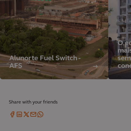
O ed
mai
Alunorte Fuel Switch -
sem
AFS
con
Share with your friends