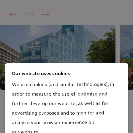
1
/ 2
Our website uses cookies
O Centro do Câncer de Clatterbridge é uma instalação
O Ce
We use cookies (and similar technologies), in
totalmente nova e de última geração no coração da
inv
order to measure the use of, optimize and
cidade de Liverpool.
further develop our website, as well as for
O impacto
advertising purposes and to monitor and
analyze your browser experience on
O Centro do Câncer de Clatterbridge, com 11
our website.