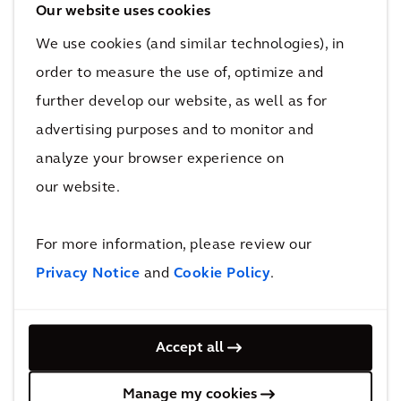
América do Norte para os Arcadianes com
Our website uses cookies
deficiências visíveis e invisíveis, bem como
We use cookies (and similar technologies), in
aliados para encontrar apoio, defender o
order to measure the use of, optimize and
acesso e quebrar o estigma em torno das
further develop our website, as well as for
deficiências por meio da educação. Analisamos
advertising purposes and to monitor and
a visão de Chelsea e a expandimos para uma
analyze your browser experience on
iniciativa global para promover a
our website.
compreensão e aceitação em toda a nossa
empresa e dar a outros como Chelsea a
For more information, please review our
oportunidade de se conectarem com uma
Privacy Notice
and
Cookie Policy
.
comunidade de apoio.
Accept all
Manage my cookies