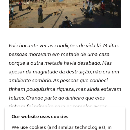
Foi chocante ver as condições de vida lá. Muitas
pessoas moravam em metade de uma casa
porque a outra metade havia desabado. Mas
apesar da magnitude da destruição, não era um
ambiente sombrio. As pessoas que conheci
tinham pouquíssima riqueza, mas ainda estavam
felizes. Grande parte do dinheiro que eles
tinham foi primeiro para os templos. Essas
foram as primeiras estruturas reparadas. Você
Our website uses cookies
pode ver que as pessoas lá são realmente
We use cookies (and similar technologies), in