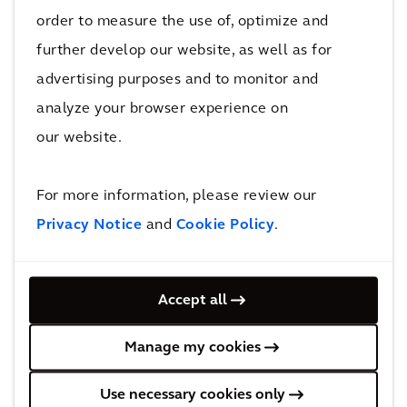
devotadas a suas crenças.
order to measure the use of, optimize and
further develop our website, as well as for
advertising purposes and to monitor and
Fazendo realmente a diferença
analyze your browser experience on
our website.
O terremoto de 2015 causou US$ 10 bilhões
em danos. Isso é metade do produto interno
For more information, please review our
bruto do Nepal. Uma grande parte de
Bungamati foi destruída, deixando seus
Privacy Notice
and
Cookie Policy
.
moradores em condições de vida
extremamente vulneráveis. O plano de
Accept all
emergência no qual WenMei trabalhou
ajudará o governo local a aumentar a
Manage my cookies
resiliência da cidade e, potencialmente,
prevenir a perda de vidas, em caso de
Use necessary cookies only