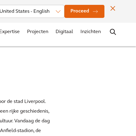
Investors
Nieuws
Vestigingen
Contact
Carrière
Proceed
Expertise
Projecten
Digitaal
Inzichten
oor de stad Liverpool.
en rijke geschiedenis,
ultuur. Vandaag de dag
 Anfield-stadion, de