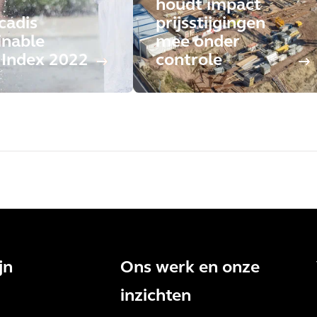
houdt impact
cadis
prijsstijgingen
inable
mee onder
s Index 2022
controle
jn
Ons werk en onze
inzichten