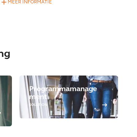
MEER INFORMATIE
ing
Programmamanage
ment
SOLUTION