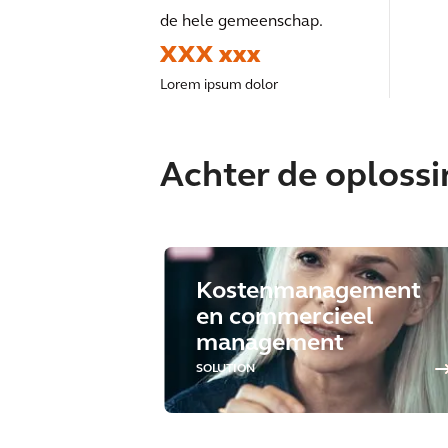
de hele gemeenschap.
XXX xxx
Lorem ipsum dolor
Achter de oploss
Kostenmanagement
en commercieel
management
SOLUTION