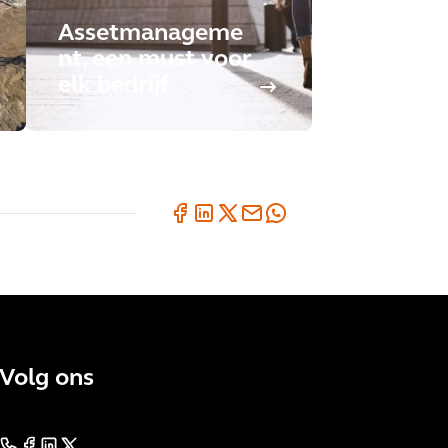
Assetmanageme
nt, een must voor
elk bedrijf
Volg ons