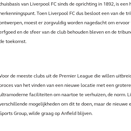
er
thuisbasis van Liverpool FC sinds de oprichting in 1892, is een 
herkenningspunt. Toen Liverpool FC dus besloot een van de tr
ddels
ontwerpen, moest er zorgvuldig worden nagedacht om ervoor 
erfgoed en de sfeer van de club behouden bleven en de tribune
de toekomst.
erd
Voor de meeste clubs uit de Premier League die willen uitbrei
proces van het vinden van een nieuwe locatie met een grotere
ultramoderne faciliteiten om naartoe te verhuizen, de norm. L
verschillende mogelijkheden om dit te doen, maar de nieuwe 
Sports Group, wilde graag op Anfield blijven.