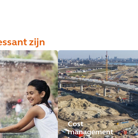
essant zijn
Cost
management