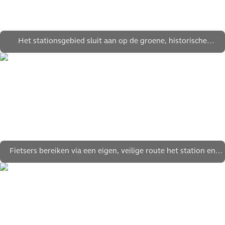
Het stationsgebied sluit aan op de groene, historische
landgoederen
Fietsers bereiken via een eigen, veilige route het station en
overdekte fietsenstalling