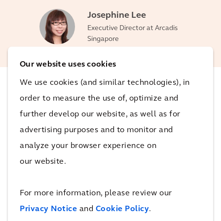
Josephine Lee
Executive Director at Arcadis
Singapore
Our website uses cookies
We use cookies (and similar technologies), in
De impact
order to measure the use of, optimize and
further develop our website, as well as for
advertising purposes and to monitor and
Het integreren van een ecosysteem van sensoren en
analyze your browser experience on
analyses om het inzicht van de consument te
our website.
vergroten.
600.000 Kwh
For more information, please review our
energiebesparing
Arcadis werkte samen met een geïntegreerd
Privacy Notice
and
Cookie Policy
.