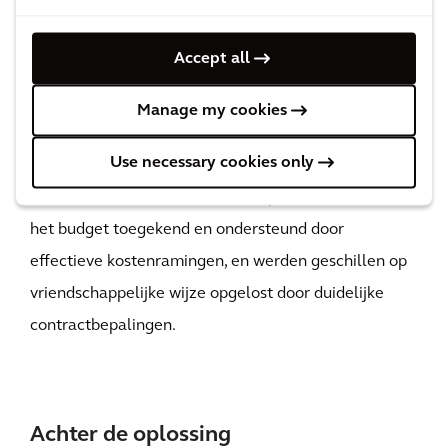
designteam dat zowel uit lokale als buitenlandse
consultants bestond. Daarom moest er een
Accept all
dynamisch werkproces worden gevolgd om de
productiviteit en effectieve communicatie binnen het
Manage my cookies
projectteam te garanderen. Door nauwe
Use necessary cookies only
samenwerking en sterke werkrelaties met de klant en
consultants werden alle contractpakketten binnen
het budget toegekend en ondersteund door
effectieve kostenramingen, en werden geschillen op
vriendschappelijke wijze opgelost door duidelijke
contractbepalingen.
Achter de oplossing