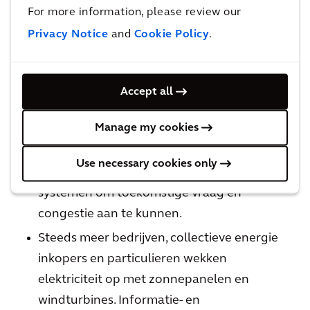
For more information, please review our
Privacy Notice
and
Cookie Policy
.
Ontdek Urban Resilience
Accept all
Belangrijkste stappen om uw traject te
ondersteunen:
Manage my cookies
Plan en ontwerp elektriciteitsnetwerken
Use necessary cookies only
met gedecentraliseerde, gekoppelde
systemen om toekomstige vraag en
congestie aan te kunnen.
Steeds meer bedrijven, collectieve energie
inkopers en particulieren wekken
elektriciteit op met zonnepanelen en
windturbines. Informatie- en