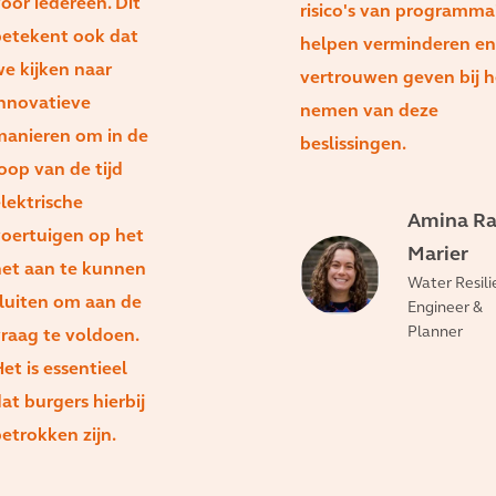
oor iedereen. Dit
risico's van programma
etekent ook dat
helpen verminderen en
e kijken naar
vertrouwen geven bij h
nnovatieve
nemen van deze
anieren om in de
beslissingen.
oop van de tijd
lektrische
Amina Rah
oertuigen op het
Marier
et aan te kunnen
Water Resili
luiten om aan de
Engineer &
Planner
raag te voldoen.
et is essentieel
at burgers hierbij
etrokken zijn.