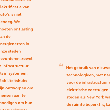
ecarbonisatie en
lektrificatie van
uto's is niet
genoeg. We
oeten ontlasting
an de
nergienetten in
nze steden
evorderen, zowel
n infrastructuur
Het gebruik van nieuw
ls in systemen.
technologieën, met n
obiliteitshubs
voor de infrastructuur 
ijn ontworpen om
elektrische voertuigen 
mensen aan te
steden als New York w
moedigen om hun
de ruimte beperkt is, k