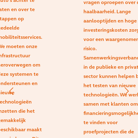
uto's achter te
vragen oproepen over 
aten en over te
haalbaarheid. Lange
stappen op
aanlooptijden en hoge
gedeelde
investeringskosten zor
obiliteitsservices.
voor een waargenome
We moeten onze
risico.
nfrastructuur
Samenwerkingsverban
heroverwegen om
in de publieke en priva
eze systemen te
sector kunnen helpen b
ondersteunen en
het testen van nieuwe
nieuwe
technologieën. We wer
technologieën
samen met klanten om
nzetten die het
financieringsmogelijk
emakkelijk
te vinden voor
eschikbaar maakt
proefprojecten die de