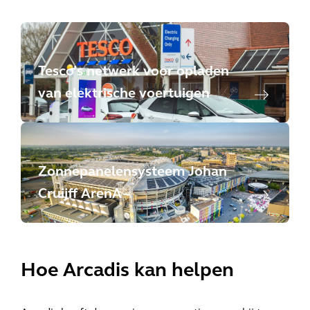
Tesco’s netwerk voor opladen
van elektrische voertuigen
Zonnepanelensysteem Johan
Cruijff ArenA
Hoe Arcadis kan helpen