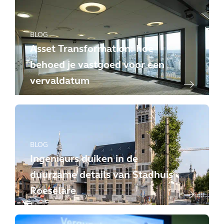
BLOG
Asset Transformation: hoe
behoed je vastgoed voor een
vervaldatum
BLOG
Ingenieurs duiken in de
duurzame details van Stadhuis
Roeselare