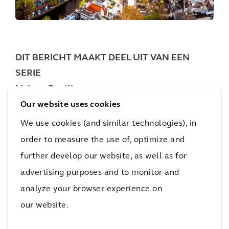
DIT BERICHT MAAKT DEEL UIT VAN EEN
SERIE
Urban Resilience
Our website uses cookies
In 2050 woont naar verwachting twee derde
van de wereldbevolking in een stad. Steden
We use cookies (and similar technologies), in
zijn aantrekkelijk door de belofte van welvaart.
order to measure the use of, optimize and
Hoe meer steden groeien, hoe lastiger het is
further develop our website, as well as for
die belofte na te leven. Drukkere steden,
advertising purposes and to monitor and
stijgende kosten van levensonderhoud,
analyze your browser experience on
energiearmoede en klimaatverandering
our website.
stellen onze stedelijke leefomgeving op de
proef. Kunnen we deze opgaven aan?