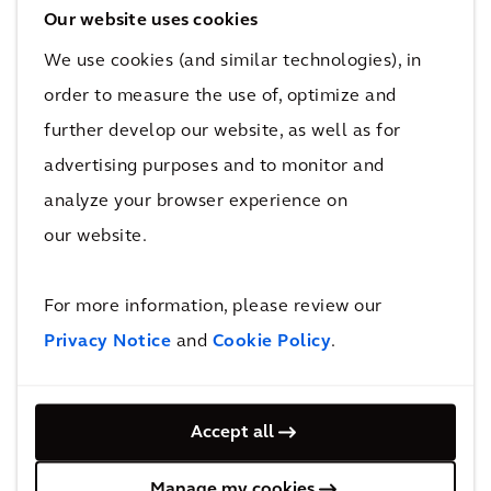
Our website uses cookies
We use cookies (and similar technologies), in
order to measure the use of, optimize and
Gestione commerciale e dei costi
further develop our website, as well as for
advertising purposes and to monitor and
analyze your browser experience on
our website.
For more information, please review our
Privacy Notice
and
Cookie Policy
.
Progettazione e ingegneria
Accept all
Manage my cookies