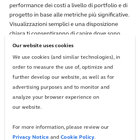
performance dei costi a livello di portfolio e di
progetto in base alle metriche più significative.
Visualizzazioni semplici e una disposizione
chiara ti consentiranno di capire dove sono
cambiati i costi e perché, nonché l'impatto
Our website uses cookies
totale delle decisioni progettuali.
We use cookies (and similar technologies), in
order to measure the use of, optimize and
Il database di benchmarking dei costi di
further develop our website, as well as for
progetto integrato in Cost Clarity agevolerà i
advertising purposes and to monitor and
confronti delle metriche dei dati, aiutando i
analyze your browser experience on
progettisti a massimizzare il valore.
our website.
For more information, please review our
Raccogli in un'unica posizione tutti i piani dei
Privacy Notice
and
Cookie Policy
.
costi, i report e le comunicazioni via e-mail per