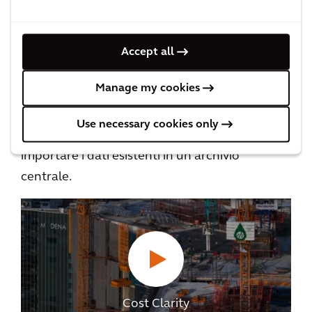
spostarti con la massima facilità fra iterazioni
di progettazione e fasi di progetto diverse.
Accept all
Manage my cookies
Cost Clarity può essere integrato con il
software esistente, ad esempio con Excel o
Use necessary cookies only
CostX, consentendo ai responsabili dei costi di
importare i dati esistenti in un archivio
centrale.
Cost Clarity