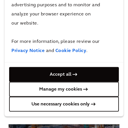
advertising purposes and to monitor and
Mantenga todos los planes de costes, informes
analyze your browser experience on
y comunicaciones por correo electrónico en
our website.
una única ubicación para cambiar fácilmente
entre las distintas versiones de diseño y las
For more information, please review our
etapas de los proyectos.
Privacy Notice
and
Cookie Policy
.
Cost Clarity puede integrarse al software que
Accept all
ya está disponible, como Excel y CostX, lo que
permite a los administradores de costes
Manage my cookies
importar los datos actuales a un archivo
central.
Use necessary cookies only