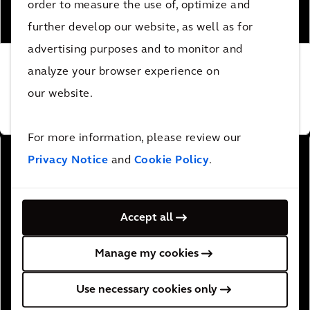
order to measure the use of, optimize and
further develop our website, as well as for
advertising purposes and to monitor and
Una linea di trasmissione di corrente continua
analyze your browser experience on
ad alto voltaggio
our website.
SCOPRI DI PIÙ
For more information, please review our
Privacy Notice
and
Cookie Policy
.
Accept all
Manage my cookies
Use necessary cookies only