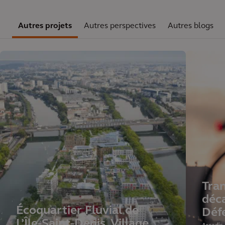
Autres projets
Autres perspectives
Autres blogs
Tra
déc
Écoquartier Fluvial de
Déf
L’Île-Saint-Denis, Village