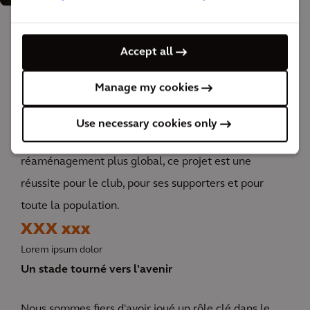
The impact
Accept all
Manage my cookies
8 500 supporters supplémentaires peuvent se
rapprocher de l'action, ce qui renforce l'atmosphère
Use necessary cookies only
survoltée d'Anfield. Et dans le cadre d'un
réaménagement plus global, ce projet est une
réussite pour le club, pour ses supporters et pour
toute la population.
XXX xxx
Lorem ipsum dolor
Un stade tourné vers l'avenir
Nous sommes fiers d'avoir joué un rôle clé dans le