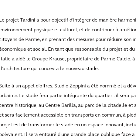
Le projet Tardini a pour objectif d'intégrer de manière harmon
environnement physique et culturel, et de contribuer à amélior
citoyens de Parme, en prenant des mesures pour réduire son 
économique et social. En tant que responsable du projet et d
Italie a aidé le Groupe Krause, propriétaire de Parme Calcio, à 
d'architecture qui concevra le nouveau stade.
Suite à un appel d'offres, Studio Zoppini a été nommé et a dév
urbain ». Le stade fera partie intégrante du quartier : il sera p
centre historique, au Centre Barilla, au parc de la citadelle et
et sera facilement accessible en transports en commun, à pied 
projet est de transformer le stade en un espace innovant, inclu
polyvalent. Il sera entouré d'une grande place publique face à 