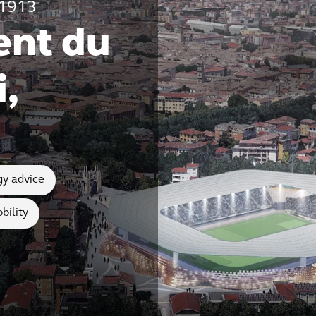
 1913
nt du
,
gy advice
bility