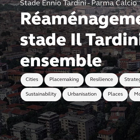
Stade Ennio Tardini - Parma Calcio
Réaménageme
stade Il Tardini
ensemble
Cities
Placemaking
Resilience
Strate
Sustainability
Urbanisation
Places
Mo