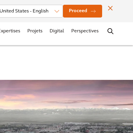
seurs
News
Localisation des bureaux
Contacts
Carrières
Proceed
Expertises
Projets
Digital
Perspectives