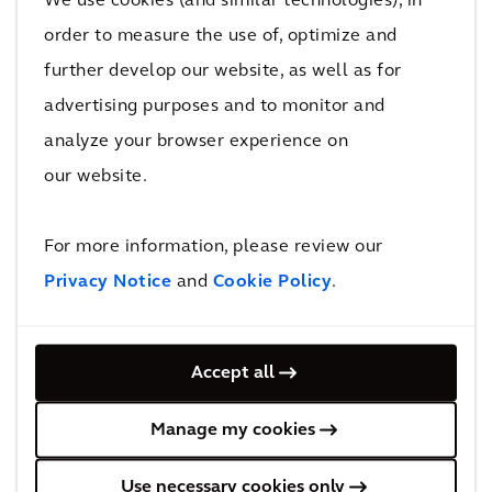
We use cookies (and similar technologies), in
résilient et mieux connecté, tout en mettant en
order to measure the use of, optimize and
valeur les ouvrages existants. »
, déclare Mikaël
further develop our website, as well as for
Beck, Directeur de projet chez Arcadis
.
advertising purposes and to monitor and
« Cette distinction illustre la capacité d’Arcadis à
analyze your browser experience on
accompagner la transformation de territoires
our website.
denses et complexes, à l'image de Paris, en
conciliant qualité des aménagements urbains,
For more information, please review our
adaptation climatique et nouveaux usages. »
,
Privacy Notice
and
Cookie Policy
.
ajoute Reana Taheraly, Paris City Executive
chez Arcadis
.
Accept all
Ce projet a été réalisé en collaboration étroite
Manage my cookies
avec les entreprises Terideal, Razel‑Bec (Fayat
Group), Eiffage Route, Freyssinet et leurs
Use necessary cookies only