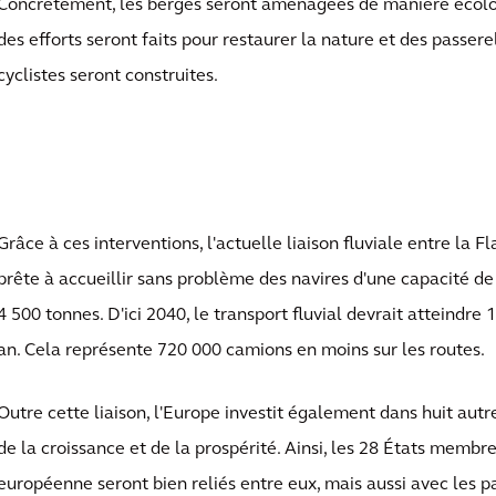
Concrètement, les berges seront aménagées de manière écol
des efforts seront faits pour restaurer la nature et des passere
cyclistes seront construites.
Grâce à ces interventions, l'actuelle liaison fluviale entre la F
prête à accueillir sans problème des navires d'une capacité de 
4 500 tonnes. D'ici 2040, le transport fluvial devrait atteindre 
an. Cela représente 720 000 camions en moins sur les routes.
Outre cette liaison, l'Europe investit également dans huit autre
de la croissance et de la prospérité. Ainsi, les 28 États membr
européenne seront bien reliés entre eux, mais aussi avec les pa