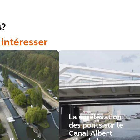
s?
 intéresser
La surélévation
des ponts sur le
Canal Albert