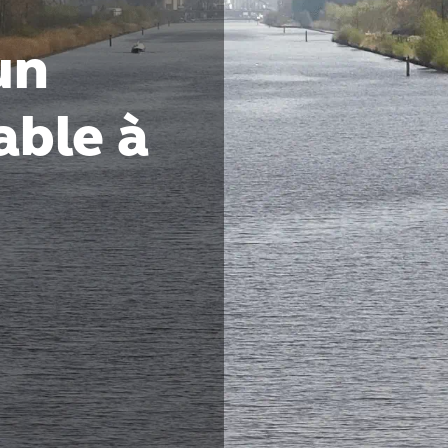
un
able à