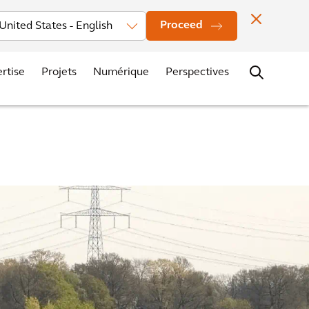
Actualités
Localisation des bureaux
Contacts
Carrières
Proceed
rtise
Projets
Numérique
Perspectives