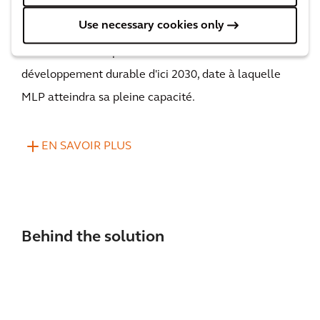
obtenir un financement de 150 millions de dollars de
Use necessary cookies only
la part de la Clean Energy Finance Corporation pour
mettre en œuvre plusieurs mesures de
développement durable d'ici 2030, date à laquelle
MLP atteindra sa pleine capacité.
EN SAVOIR PLUS
Behind the solution