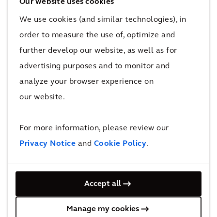
Our website uses cookies
L'impact
We use cookies (and similar technologies), in
order to measure the use of, optimize and
Moorebank Logistics Park (MLP) aidera l'Australie à
further develop our website, as well as for
réduire ses émissions liées aux transports en
advertising purposes and to monitor and
déplaçant le transport routier de marchandises vers
analyze your browser experience on
le rail.
our website.
150 millions de dollars
de financement de la part de la Clean Energy Finance
For more information, please review our
Corporation
Privacy Notice
and
Cookie Policy
.
En élaborant un plan complet de réduction des
émissions de carbone, Qube a pu prouver que les
infrastructures peuvent continuer à répondre aux
Accept all
besoins de la société, tout en réduisant leur
empreinte carbone. L'entreprise a également pu
Manage my cookies