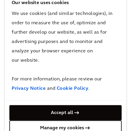
Our website uses cookies
d'activités en accélérant la transformation
We use cookies (and similar technologies), in
digitale, plutôt que de se laisser guider. Pour
order to measure the use of, optimize and
répondre à cette ambition, nous avons lancé
further develop our website, as well as for
Expedition DNA, un programme interactif
advertising purposes and to monitor and
visant à encourager les 36 000 Arcadiens et
analyze your browser experience on
Arcadiennes à s'engager dans le numérique, à
our website.
développer leur esprit d'innovation et leur
créativité afin qu'ils puissent créer de
nouvelles solutions pour nos clients. Grâce à
For more information, please review our
nos compétences numériques, nous sommes
Privacy Notice
and
Cookie Policy
.
bien placés pour saisir des opportunités
passionnantes de notre secteur, créer des
Accept all
solutions qui répondent aux besoins réels de la
population et améliorer la qualité de vie des
Manage my cookies