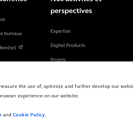
perspectives
ous
Expertise
es bureaux
Digital Products
ien(ne)
Projets
Perspectives
measure the use of, optimize and further develop our websit
browser experience on our website.
mber of Commerce Amsterdam, the Netherlands under Trade Registry No. 09051284.
e
and
Cookie Policy
.