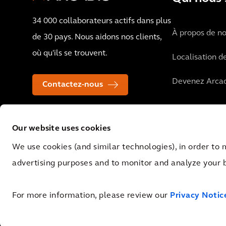
34 000 collaborateurs actifs dans plus
À propos de n
de 30 pays. Nous aidons nos clients,
où qu'ils se trouvent.
Localisation d
Devenez Arcad
Contactez-nous
Our website uses cookies
We use cookies (and similar technologies), in order to 
advertising purposes and to monitor and analyze your 
© 2026 Arcadis N.V., Amsterdam, the Netherlands. Registered at Cha
0062.92.227.B.01
For more information, please review our
Privacy Notic