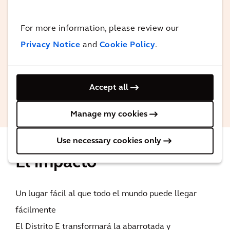
La zona pasará de ser una plaza
For more information, please review our
fragmentada sin ninguna imagen a una
Privacy Notice
and
Cookie Policy
.
espectacular zona en la que vivir,
trabajar, salir y disfrutar.
Accept all
Consejo municipal, Eindhoven
Manage my cookies
Use necessary cookies only
El impacto
Un lugar fácil al que todo el mundo puede llegar
fácilmente
El Distrito E transformará la abarrotada y