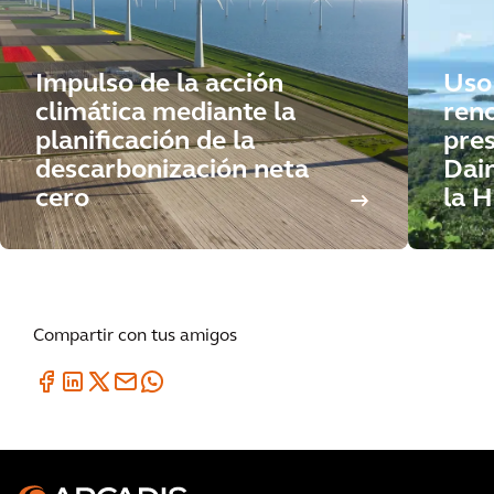
Impulso de la acción
Uso
climática mediante la
ren
planificación de la
pres
descarbonización neta
Dain
cero
la 
Compartir con tus amigos