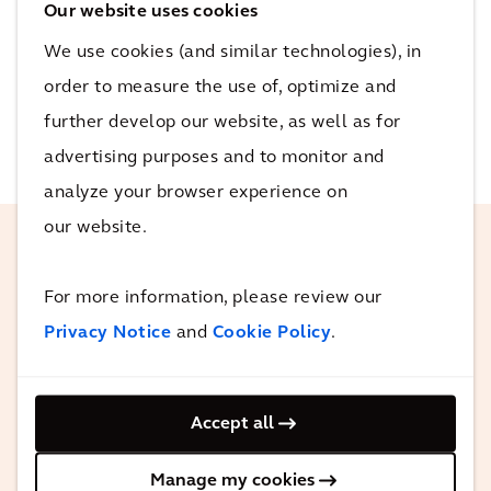
Our website uses cookies
We use cookies (and similar technologies), in
order to measure the use of, optimize and
further develop our website, as well as for
advertising purposes and to monitor and
analyze your browser experience on
our website.
Este proyecto es realmente estimulante
For more information, please review our
para el equipo de Arcadis, ya que supone
Privacy Notice
and
Cookie Policy
.
un gran paso en la dirección correcta del
uso de la energía sostenible en Australia,
y atañe directamente a nuestras
Accept all
capacidades básicas en el ámbito de la
provisión de energía renovable y
Manage my cookies