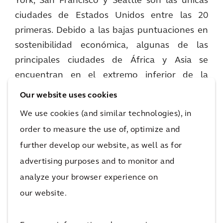
York, San Francisco y Seattle son las únicas
ciudades de Estados Unidos entre las 20
primeras. Debido a las bajas puntuaciones en
sostenibilidad económica, algunas de las
principales ciudades de África y Asia se
encuentran en el extremo inferior de la
clasificación.
Our website uses cookies
Las ciudades que encabezan el Índice han
We use cookies (and similar technologies), in
logrado alcanzar un cierto grado de equilibrio
order to measure the use of, optimize and
sostenible, no sólo debido a su legado
further develop our website, as well as for
económico, sino también a las decisiones con
advertising purposes and to monitor and
visión de futuro adoptadas para gestionar los
analyze your browser experience on
efectos del crecimiento. Londres es una de las
our website.
pocas ciudades de mayor rendimiento del
Índice con puntuaciones relativamente