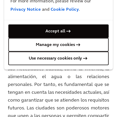
For more information, please review our
similares en los tres pilares de sostenibilidad, a
Privacy Notice
and
Cookie Policy
.
pesar de que todavía se enfrenta a enormes
retos relacionados con el coste de vida y los
atascos.
Accept all
John Batten, Director Global de Ciudades de
Manage my cookies
Arcadis, ha afirmado: "en muchas ciudades,
desarrolladas o en proceso, los ciudadanos se
Use necessary cookies only
enfrentan a enormes desafíos para satisfacer
sus necesidades básicas, como la vivienda, la
alimentación, el agua o las relaciones
personales. Por tanto, es fundamental que se
tengan en cuenta las necesidades actuales, así
como garantizar que se atienden los requisitos
futuros. Las ciudades son poderosos motores
que unen a las personas y permiten compartir