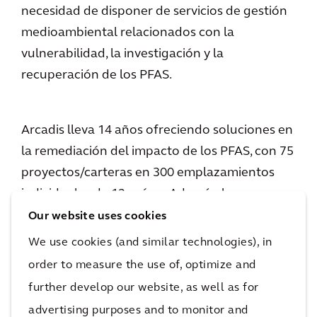
necesidad de disponer de servicios de gestión
medioambiental relacionados con la
vulnerabilidad, la investigación y la
recuperación de los PFAS.
Arcadis lleva 14 años ofreciendo soluciones en
la remediación del impacto de los PFAS, con 75
proyectos/carteras en 300 emplazamientos
individuales de 12 países. Además, hemos
diseñado e instalado 12 sistemas de
Our website uses cookies
tratamiento a gran escala del agua para la
We use cookies (and similar technologies), in
eliminación de las PFAS. Nuestra fortaleza se
order to measure the use of, optimize and
basa en nuestro conocimiento de la compleja
further develop our website, as well as for
química de los PFAS, en combinación con una
advertising purposes and to monitor and