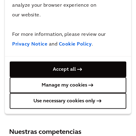
analyze your browser experience on
ARTÍCULO
our website.
Índice de Ciudades Sostenibles de
Arcadis 2022
For more information, please review our
Privacy Notice
and
Cookie Policy
.
Accept all
ARTÍCULO
Manage my cookies
El impulso para lograr la neutralidad en
emisiones de carbono
Use necessary cookies only
Nuestras competencias