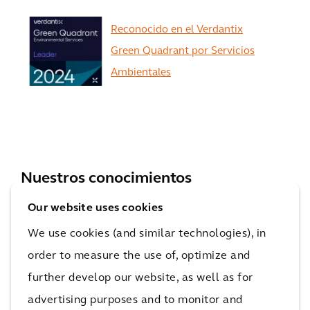
Reconocido en el Verdantix
Green Quadrant por Servicios
Ambientales
Ver más
Nuestros conocimientos
Descubre nuestro último estudio y lee las
Our website uses cookies
noticias y opiniones de nuestros expertos.
We use cookies (and similar technologies), in
order to measure the use of, optimize and
further develop our website, as well as for
advertising purposes and to monitor and