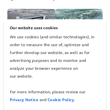
La nueva
esclusa de
Our website uses cookies
IJmuiden
We use cookies (and similar technologies), in
facilita el
order to measure the use of, optimize and
Puerto de
acceso a
further develop our website, as well as for
Calais
Ámsterda
advertising purposes and to monitor and
2015
m
analyze your browser experience on
our website.
Mas proyectos de puertos resilientes
For more information, please review our
Privacy Notice
and
Cookie Policy
.