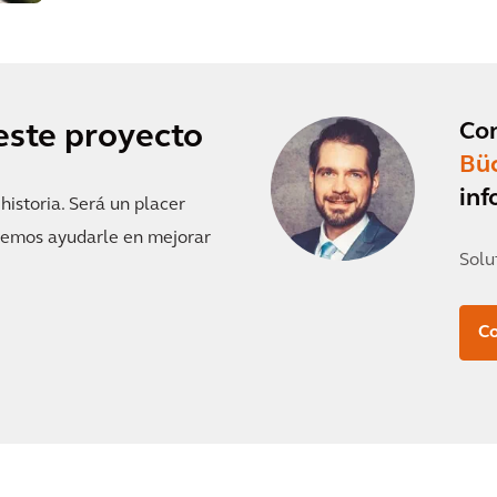
Co
este proyecto
Bü
inf
istoria. Será un placer
demos ayudarle en mejorar
Solu
Co