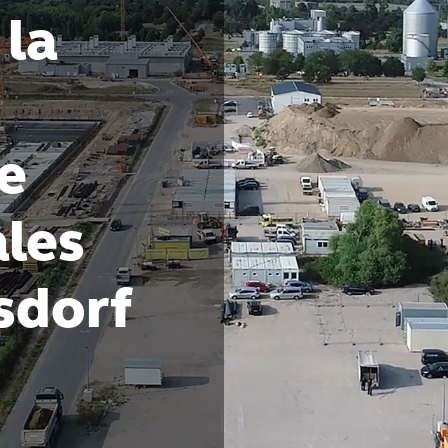
 la
e
les
sdorf