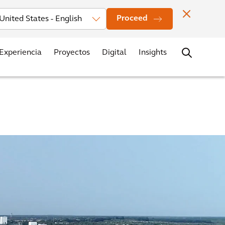
estors
Noticias
Oficinas
Contacto
Trabaja con nosotros
Proceed
Experiencia
Proyectos
Digital
Insights