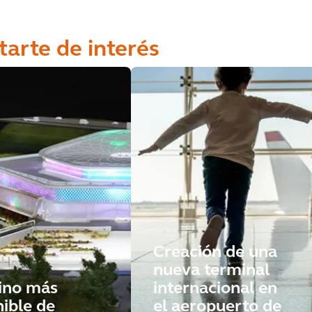
tarte de interés
Creación de una
nueva terminal
sino más
internacional en
nible de
el aeropuerto de