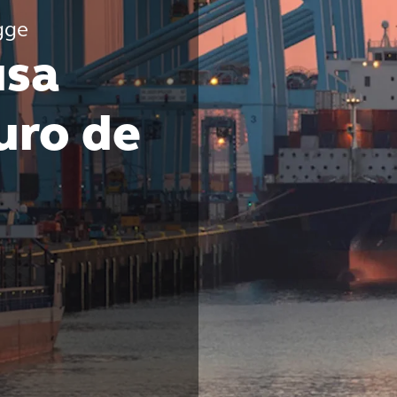
gge
usa
uro de