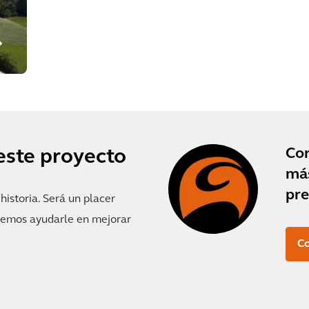
Co
este proyecto
más
pre
istoria. Será un placer
demos ayudarle en mejorar
Co