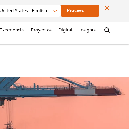
estors
Noticias
Oficinas
Contacto
Trabaja con nosotros
Proceed
Experiencia
Proyectos
Digital
Insights