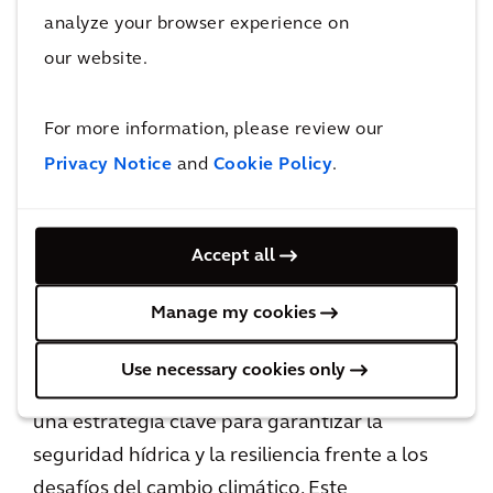
analyze your browser experience on
su protección tiene en la seguridad hídrica
our website.
regional. Con estrategias de gestión hídrica
integradas, innovación y colaboración,
For more information, please review our
podemos enfrentar los retos del cambio
climático y garantizar que el agua, fuente de
Privacy Notice
and
Cookie Policy
.
vida, siga fluyendo para las generaciones
venideras.
Accept all
En este Día Mundial del Agua, el llamado es a
Manage my cookies
actuar con urgencia, la gestión hídrica de
cuencas no solo es una herramienta para la
Use necessary cookies only
conservación de los glaciares, sino también
una estrategia clave para garantizar la
seguridad hídrica y la resiliencia frente a los
desafíos del cambio climático. Este