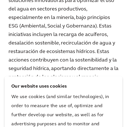
soluciones innovadoras para optimizar el uso
del agua en sectores productivos,
especialmente en la minería, bajo principios
ESG (Ambiental, Social y Gobernanza). Estas
iniciativas incluyen la recarga de acuíferos,
desalación sostenible, recirculación de agua y
restauración de ecosistemas hídricos. Estas
acciones contribuyen con la sostenibilidad y la
seguridad hídrica, aportando directamente a la
protección de los glaciares y al manejo
responsable del agua.
Our website uses cookies
We use cookies (and similar technologies), in
Chile tiene la oportunidad y la responsabilidad
order to measure the use of, optimize and
de liderar estos esfuerzos, no solo por ser el
further develop our website, as well as for
país con gran cantidad de glaciares en
advertising purposes and to monitor and
Sudamérica, sino también por el impacto que