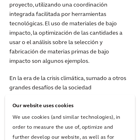
proyecto, utilizando una coordinación
integrada facilitada por herramientas
tecnológicas. El uso de materiales de bajo
impacto, la optimización de las cantidades a
usar o el análisis sobre la selección y
fabricación de materias primas de bajo
impacto son algunos ejemplos.
En la era de la crisis climática, sumado a otros
grandes desafíos de la sociedad
contemporánea, la construcción sostenible no
Our website uses cookies
es solo una opción. Es una obligación. Y para
eso, el diseño innovador es un motor de
We use cookies (and similar technologies), in
cambio, con el potencial de generar valor y
order to measure the use of, optimize and
beneficio para los clientes y comunidades,
further develop our website, as well as for