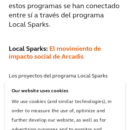
estos programas se han conectado
entre sí a través del programa
Local Sparks.
Local Sparks:
El movimiento de
impacto social de Arcadis
Los proyectos del programa Local Sparks
abarcan desde actividades prácticas de un día
Our website uses cookies
para ayudar a las personas necesitadas hasta
We use cookies (and similar technologies), in
iniciativas a largo plazo de consultoría técnica
y orientación. Por ejemplo, en Hong Kong
order to measure the use of, optimize and
Arcadis recoge el pan no vendido en las
further develop our website, as well as for
panaderías y lo distribuye a organizaciones
advertising purposes and to monitor and