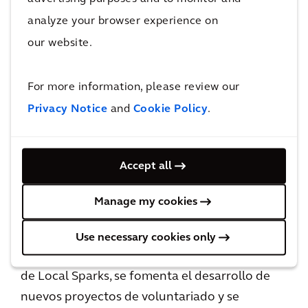
benéficas locales. En Brasil, ayudamos a las
analyze your browser experience on
personas que viven en las zonas rurales a que
our website.
tengan acceso a agua limpia. En Nueva York,
orientamos a estudiantes de matemáticas,
For more information, please review our
ciencias e ingeniería para inspirarles a
Privacy Notice
and
Cookie Policy
.
transformar el mundo y convertirlo en un
lugar mejor.
Accept all
El principal objetivo del programa Local Sparks
Manage my cookies
es alentar a todos los Arcadianos a contribuir
con su tiempo y experiencia para mejorar la
Use necessary cookies only
calidad de vida en las comunidades. A través
de Local Sparks, se fomenta el desarrollo de
nuevos proyectos de voluntariado y se