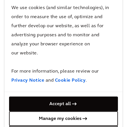
We use cookies (and similar technologies), in
order to measure the use of, optimize and
further develop our website, as well as for
advertising purposes and to monitor and
Schnellere Ergebnisse
analyze your browser experience on
Durch unsere Kooperationen und unsere
our website.
umfassende Expertise bieten wir schnelle und
effiziente Lösungen, mit denen unsere Kunden
For more information, please review our
ihre Ziele in Sachen Klimaneutralität
Privacy Notice
and
Cookie Policy
.
schneller erreichen.
Accept all
Manage my cookies