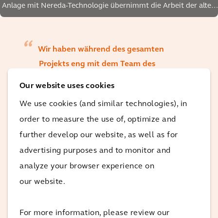
Anlage mit Nereda-Technologie übernimmt die Arbeit der alten
Aufbereitungsanlage vollständig
Wir haben während des gesamten
Projekts eng mit dem Team des
Wasserverbandes Stichtse Rijnlanden
Our website uses cookies
und auch in den späteren Phasen mit
We use cookies (and similar technologies), in
dem Bauunternehmen De Stichtse Kraan
order to measure the use of, optimize and
zusammengearbeitet. Ich habe es
further develop our website, as well as for
wirklich genossen, an diesem
advertising purposes and to monitor and
großartigen Projekt zu arbeiten, das uns
analyze your browser experience on
ermöglichte, alle Facetten von Arcadis zu
präsentieren.
our website.
For more information, please review our
Marijn Kunst