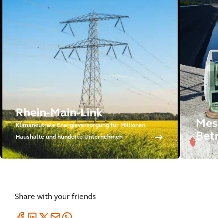
Rhein-Main-Link
Mes
Klimaneutrale Energieversorgung für Millionen
Betr
Haushalte und hunderte Unternehmen
Share with your friends