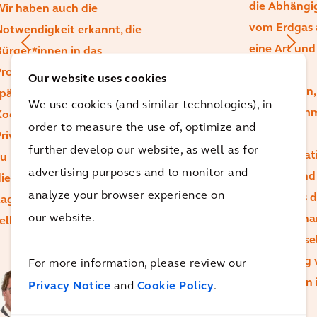
die Abhängi
ir haben auch die
vom Erdgas 
otwendigkeit erkannt, die
eine Art und
ürger*innen in das
Weise zu
rogramm zu integrieren, um
Our website uses cookies
überwinden,
päter kohlenstoffarmes
We use cookies (and similar technologies), in
alle mitnim
ochen und Heizen in den
order to measure the use of, optimize and
bei der
rivathaushalten umsetzen
further develop our website, as well as for
Transformat
u können. So versetzen wir
advertising purposes and to monitor and
Und wir sind
ie Stadt Amsterdam in die
analyze your browser experience on
sicher, dass 
age, schnell, effizient und
our website.
Zusammenar
elbstbewusst zu handeln.
der Schlüsse
Umsetzung 
For more information, please review our
Wim Voogd
Ambitionen i
Privacy Notice
and
Cookie Policy
.
Arcadis Program
Director, Energy