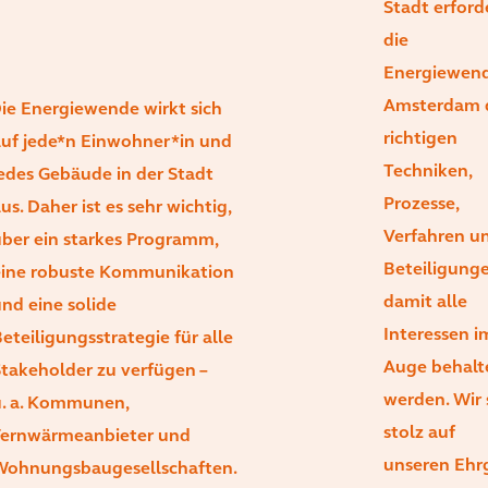
Stadt erford
die
Energiewend
Amsterdam 
ie Energiewende wirkt sich
richtigen
uf jede*n Einwohner*in und
Techniken,
edes Gebäude in der Stadt
Prozesse,
us. Daher ist es sehr wichtig,
Verfahren u
ber ein starkes Programm,
Beteiligunge
eine robuste Kommunikation
damit alle
nd eine solide
Interessen i
eteiligungsstrategie für alle
Auge behalt
takeholder zu verfügen –
werden. Wir 
. a. Kommunen,
stolz auf
Fernwärmeanbieter und
unseren Ehrg
Wohnungsbaugesellschaften.