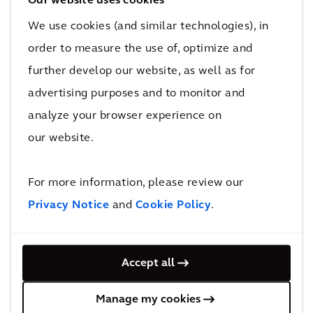
zuvor mehr als 200 Menschen getötet.
Our website uses cookies
Die laotische Regierung hatte UN-
We use cookies (and similar technologies), in
Habitat gebeten, sie mit
order to measure the use of, optimize and
Planungsexpertise zu unterstützen, um
further develop our website, as well as for
eine widerstandsfähige Entwicklung zu
advertising purposes and to monitor and
fördern. UN-Habitat bat das Arcadis
analyze your browser experience on
Shelter-Programm um technische
our website.
Unterstützung und praktische
Ratschläge zur Erdrutschprävention
For more information, please review our
sowie um Hilfe bei der Identifizierung
Privacy Notice
and
Cookie Policy
.
sicherer Orte zur Umsiedlung
ländlicher Gemeinden. Anurat war vor
Ort, um Risikobewertungen
Accept all
vorzunehmen und zu überprüfen, ob
die Umsiedlungspläne der Regierung
Manage my cookies