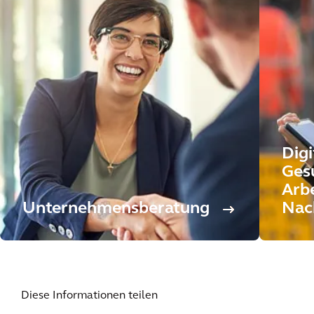
Digi
Gesu
Arb
Unternehmensberatung
Nac
Diese Informationen teilen