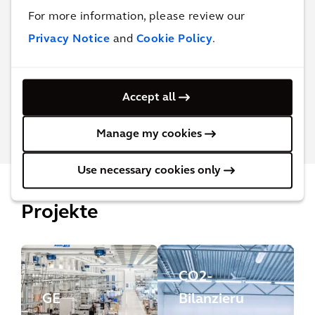
For more information, please review our
Kealy Herman,
Net Zero Strategy Lead
Privacy Notice
and
Cookie Policy
.
Kontaktieren Sie Kealy
Accept all
Manage my cookies
Use necessary cookies only
Projekte
CO2-
GE
Bilanzieru