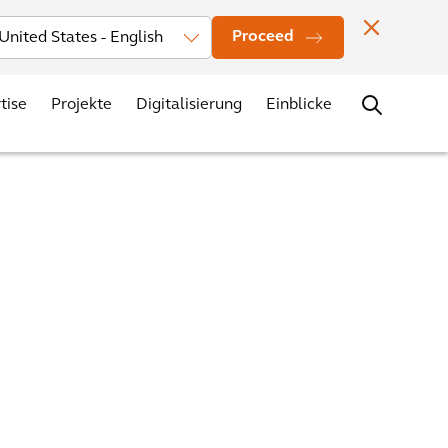
Investors
News
Bürostandorte
Kontakt
Karriere
Proceed
tise
Projekte
Digitalisierung
Einblicke