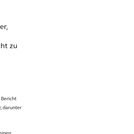
er,
cht zu
 Bericht
, darunter
einen