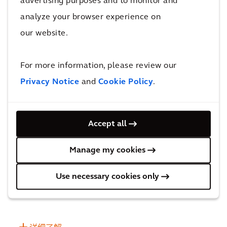
advertising purposes and to monitor and
analyze your browser experience on
这座标志性的镜池拥有 107 个精心设计的喷泉（其中一
our website.
些喷泉会相互“投掷”水球）、高达 30 米的雷霆喷射、
激光灯、雾气和一条可让人“水上行走”的道路，无疑是
For more information, please review our
城市公园的闪亮秀场。整个项目的成功不仅体现在它所
Privacy Notice
and
Cookie Policy
.
接待的数以百万计的游客，还体现在它获得的奖项数量
上。
Accept all
Manage my cookies
这个庞大的公共空间为城市、社区和企业带来了新的可
Use necessary cookies only
能性、新的体验和新的投资。它给人们带来了骄傲和喜
悦，并一直是布拉德福德继续重建的催化剂。