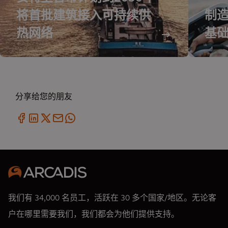
将首批建筑接入可持续供
制
热网络
基
分享给您的朋友
我们有 34,000 名员工，活跃在 30 多个国家/地区。无论客
户在哪里需要我们，我们都会为他们提供支持。