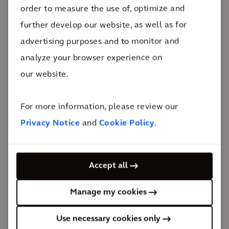
order to measure the use of, optimize and
大巴黎快线将地铁线路里程翻倍，旨在为巴黎地区的居
further develop our website, as well as for
民提供一种能够替代汽车的可持续出行方式。该项目还
advertising purposes and to monitor and
旨在促进偏远聚居点内外环城镇的经济和社会发展，特
analyze your browser experience on
别是公共交通服务较落后的城镇。
our website.
这一庞大项目完成后，将拉近各地区及居民之间的距
For more information, please review our
离，并有助于减少巴黎与其郊区之间的社会和区域失
Privacy Notice
and
Cookie Policy
.
衡。随着公共交通的改善，巴黎地区的居民将拥有更好
的就业机会。社区的联系将更紧密，也有望变得更具吸
Accept all
引力：许多靠近火车站的城市项目预计将建成。
Manage my cookies
Use necessary cookies only
解决方案所涉专业