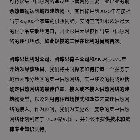
可持续集中供热网络
通过地下管网
将主要工业企业的
剩
余热量
输送到
城市建筑物
中。其目标是到2030年连接相
当于35,000个家庭的供热网络。安特卫普毗邻欧洲最大
的化学品集散地港口，因此它是大规模推出集中供热网
络的理想地点。
如此规模的工程在比利时尚属首次
。
凯谛思比利时公司、凯谛思荷兰公司和AKD
在2020年
开始领导该项目
。我们将共同探索如何打造一个服务于
城市大部分地区的集中供热网络。其中涉及的挑战包括
确定供热网络的最佳位置
、
接入或不接入供热网络的建
筑物类型
，以及采用何种
市场模式和政策
来管理供热网
络的接入。作为顾问，我们为实施这一复杂的集中供热
网络计划制定了“2030路线图”，并为该市
提供技术和法
律专业知识
支持。