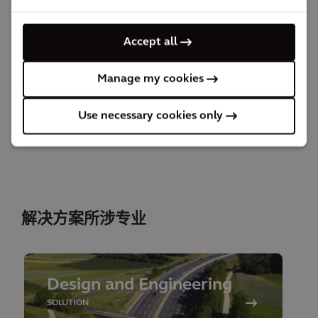
到2030年，这一
可持续的全市集中供热网络
将满足安特
卫普10%的供热需求，为2050年实现气候中和奠定了基
Accept all
础。为了将这一愿景变为现实，我们要考虑供热需求和
其他计划中的基础设施项目在未来将如何演变。通过利
Manage my cookies
用剩余热量，安特卫普集中供热网络
增强了能源安全
并
Use necessary cookies only
促进了价格稳定
，从而使该集中供热网络成为其他城市
实现气候中和目标的典范。
解决方案所涉专业
Design and Engineering
SOLUTION