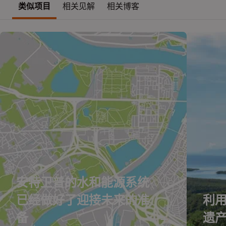
类似项目
相关见解
相关博客
安特卫普的水和能源系统
已经做好了迎接未来的准
利
备
遗