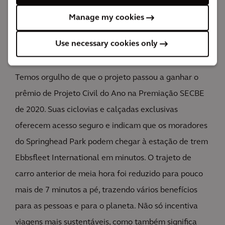
de material mole não perigoso desviado do aterro
Manage my cookies
O impacto
Use necessary cookies only
Melhor acesso e conectividade para todos
Temos orgulho de que o projeto passou a ganhar o
prêmio de Projeto Civil do Ano na Premiação SECBE
de 2020. Suas ciclovias e calçadas exclusivas
oferecem acesso seguro e indicam que os moradores
do Springhead Park podem chegar à estação de trem
Ebbsfleet International em minutos. O trajeto de
carro anterior de meia hora foi reduzido para pouco
mais de 7 minutos a pé, trazendo vários benefícios
para as pessoas e para o planeta. Não só incentiva
viagens mais sustentáveis, como também significa