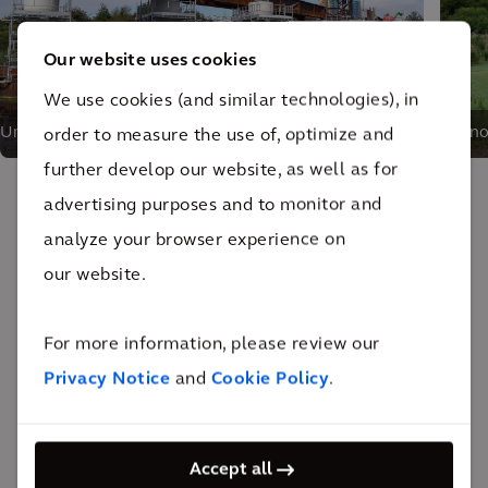
Our website uses cookies
We use cookies (and similar technologies), in
Uma nova ponte de 87 metros de comprimento cruzará
A no
order to measure the use of, optimize and
o rio Ebbsleet
further develop our website, as well as for
advertising purposes and to monitor and
O impacto
analyze your browser experience on
our website.
A premiada ponte oferece acesso de duas faixas a
veículos, além de calçadas para pedestres e ciclovias
For more information, please review our
seguras. Isso economizará 20 minutos no tempo de
Privacy Notice
and
Cookie Policy
.
viagem, além de reduzir viagens de carro
desnecessárias.
Accept all
28.000 m³