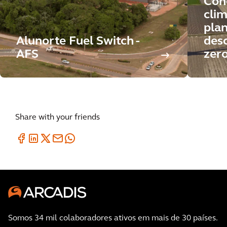
Con
clim
pla
Alunorte Fuel Switch -
des
AFS
zer
Share with your friends
Somos 34 mil colaboradores ativos em mais de 30 países.