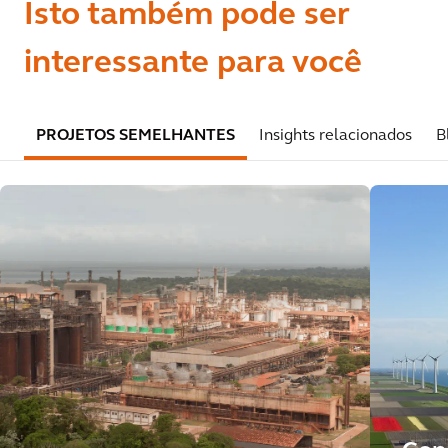
Isto também pode ser
interessante para você
PROJETOS SEMELHANTES
Insights relacionados
B