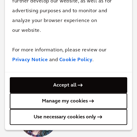
further develop our website, as well as for
advertising purposes and to monitor and
Fale com
Hendrik-Jan Steeman
analyze your browser experience on
para obter mais informações e
our website.
tirar dúvidas.
For more information, please review our
Hendrik-Jan Steeman,
Team Leader Green
Buildings & Co-lead Energy Transition
Privacy Notice
and
Cookie Policy
.
Fale com Hendrik-Jan
Accept all
Manage my cookies
Use necessary cookies only