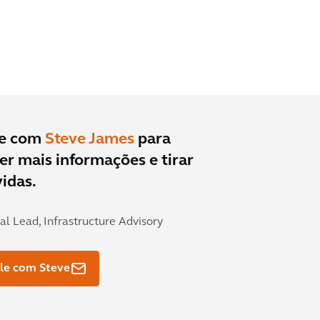
le com
Steve James
para
er mais informações e tirar
idas.
al Lead, Infrastructure Advisory
le com Steve