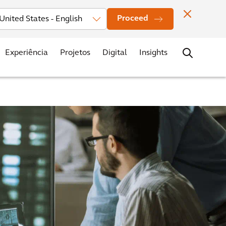
vestors
Novidades
Nossos Escritórios
Contato
Carreiras
Proceed
Experiência
Projetos
Digital
Insights