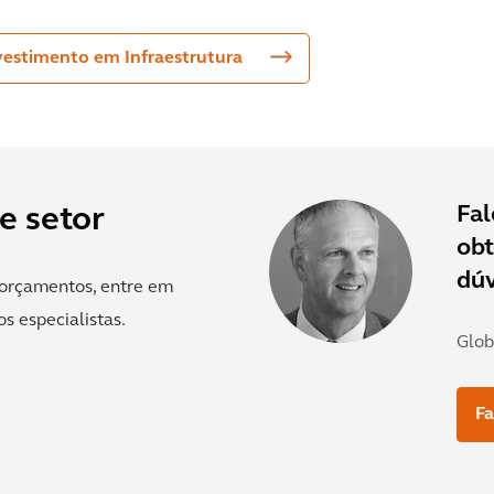
nvestimento em Infraestrutura
Fa
e setor
obt
dúv
e orçamentos, entre em
s especialistas.
Glob
Fa