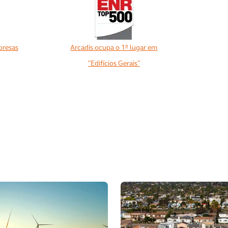
presas
Arcadis ocupa o 1º lugar em
"Edifícios Gerais"
View All