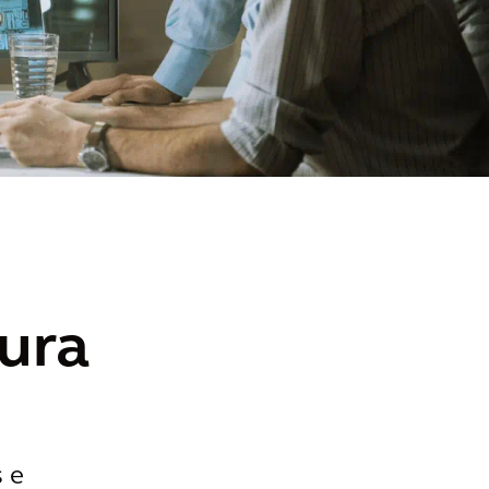
tura
s e