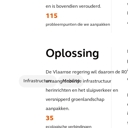
veiliger, de
en is bovendien verouderd.
115
doorstroming
probleempunten die we aanpakken
vlotter en de
Oplossing
omgeving gro
De Vlaamse regering wil daarom de R0
Infrastructure
Mobility
en aangrenzende infrastructuur
herinrichten en het sluipverkeer en
versnipperd groenlandschap
aanpakken.
35
ecologische verbindingen