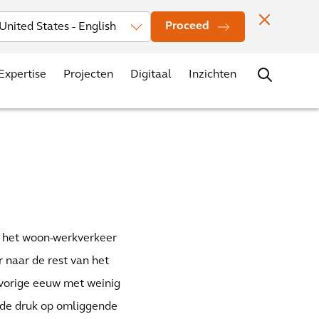
Investors
Nieuws
Vestigingen
Contact
Carrière
Proceed
Expertise
Projecten
Digitaal
Inzichten
or het woon-werkverkeer
 naar de rest van het
 vorige eeuw met weinig
k de druk op omliggende