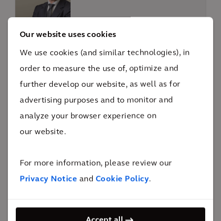
Our website uses cookies
MAG 31, 2023
We use cookies (and similar technologies), in
GRES Hub: riqualificazione urbana
order to measure the use of, optimize and
del complesso industriale “ex Gres”
further develop our website, as well as for
advertising purposes and to monitor and
PRESS RELEASE
analyze your browser experience on
our website.
GIU 28, 2022
La progettazione intermedia
secondo Arcadis Italia e il Consolato
For more information, please review our
Generale del Regno dei Paesi Bassi
Privacy Notice
and
Cookie Policy
.
PRESS RELEASE
GIU 16, 2022
Accept all